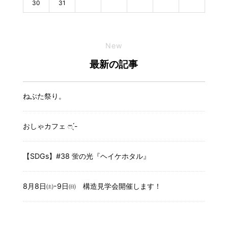
30
31
New
最新の記事
ねぶた祭り。
おしゃカフェ ෆ ̖́-
【SDGs】#38 蛍の光『ヘイケホタル』
8月8日㈯-9日㈰ 構造見学会開催します！