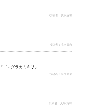
投稿者：我満直哉
投稿者：滝本日向
中『ゴマダラカミキリ』
投稿者：高橋大佑
投稿者：大平 耀暉