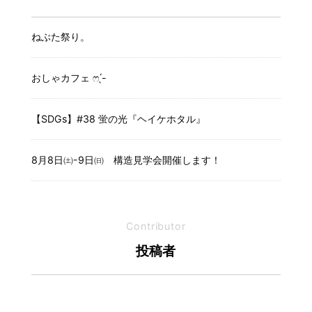
ねぶた祭り。
おしゃカフェ ෆ ̖́-
【SDGs】#38 蛍の光『ヘイケホタル』
8月8日㈯-9日㈰ 構造見学会開催します！
Contributor
投稿者