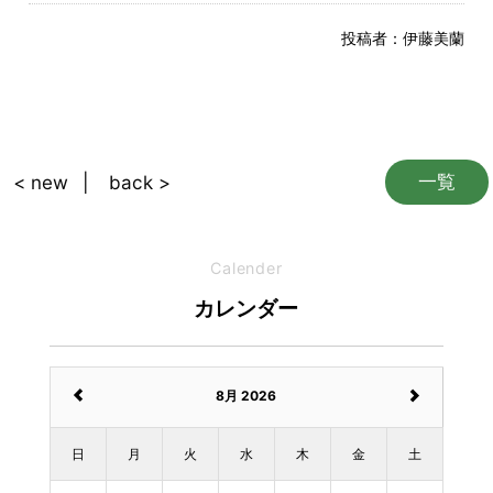
投稿者：
伊藤美蘭
一覧
< new
back >
Calender
カレンダー
8月 2026
日
月
火
水
木
金
土