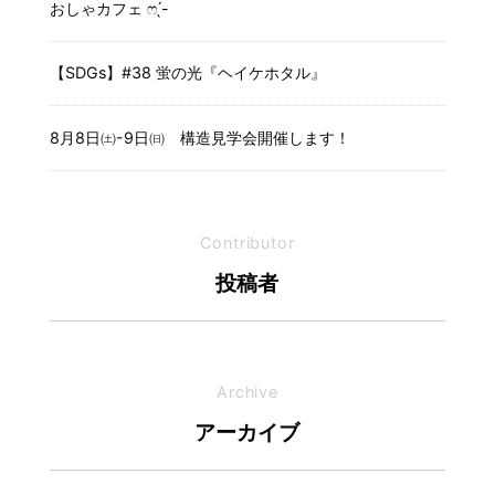
おしゃカフェ ෆ ̖́-
【SDGs】#38 蛍の光『ヘイケホタル』
8月8日㈯-9日㈰ 構造見学会開催します！
Contributor
投稿者
Archive
アーカイブ