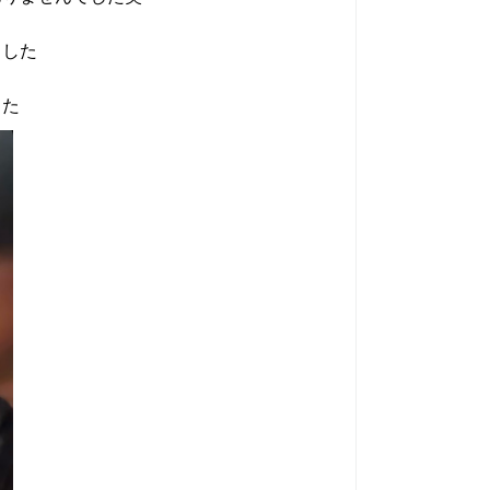
ました
した