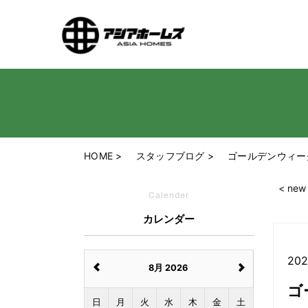
HOME
スタッフブログ
ゴールデンウィー
< new
Calender
カレンダー
202
8月 2026
ゴ
日
月
火
水
木
金
土