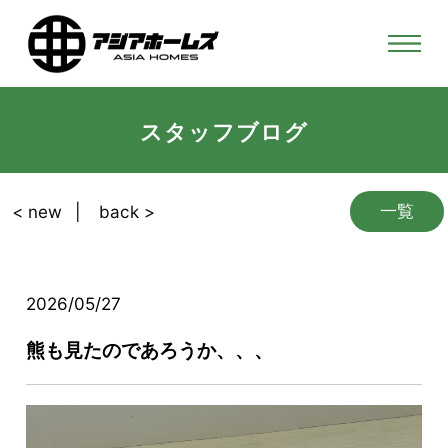
スタッフブログ
一覧
< new
back >
2026/05/27
熊も見たのであろうか、、、