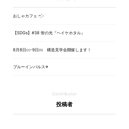
おしゃカフェ ෆ ̖́-
【SDGs】#38 蛍の光『ヘイケホタル』
8月8日㈯-9日㈰ 構造見学会開催します！
ブルーインパルス✈
Contributor
投稿者