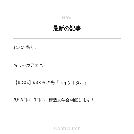
New
最新の記事
ねぶた祭り。
おしゃカフェ ෆ ̖́-
【SDGs】#38 蛍の光『ヘイケホタル』
8月8日㈯-9日㈰ 構造見学会開催します！
Contributor