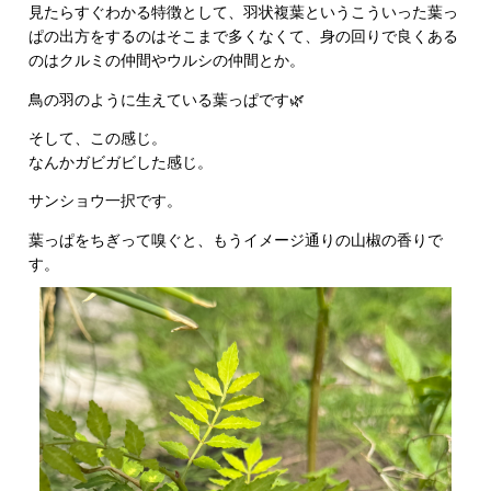
見たらすぐわかる特徴として、羽状複葉というこういった葉っ
ぱの出方をするのはそこまで多くなくて、身の回りで良くある
のはクルミの仲間やウルシの仲間とか。
鳥の羽のように生えている葉っぱです🌿
そして、この感じ。
なんかガビガビした感じ。
サンショウ一択です。
葉っぱをちぎって嗅ぐと、もうイメージ通りの山椒の香りで
す。